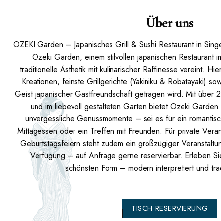
Über uns
OZEKI Garden – Japanisches Grill & Sushi Restaurant in Sing
Ozeki Garden, einem stilvollen japanischen Restaurant 
traditionelle Ästhetik mit kulinarischer Raffinesse vereint. Hi
Kreationen, feinste Grillgerichte (Yakiniku & Robatayaki) s
Geist japanischer Gastfreundschaft getragen wird. Mit über 
und im liebevoll gestalteten Garten bietet Ozeki Garde
unvergessliche Genussmomente – sei es für ein romantisc
Mittagessen oder ein Treffen mit Freunden. Für private Vera
Geburtstagsfeiern steht zudem ein großzügiger Veranstaltu
Verfügung – auf Anfrage gerne reservierbar. Erleben Sie
schönsten Form – modern interpretiert und tradi
TISCH RESERVIERUNG