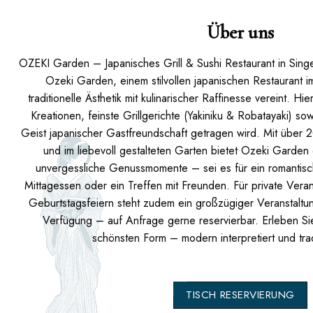
Über uns
OZEKI Garden – Japanisches Grill & Sushi Restaurant in Sing
Ozeki Garden, einem stilvollen japanischen Restaurant 
traditionelle Ästhetik mit kulinarischer Raffinesse vereint. Hi
Kreationen, feinste Grillgerichte (Yakiniku & Robatayaki) s
Geist japanischer Gastfreundschaft getragen wird. Mit über 
und im liebevoll gestalteten Garten bietet Ozeki Garde
unvergessliche Genussmomente – sei es für ein romantisc
Mittagessen oder ein Treffen mit Freunden. Für private Vera
Geburtstagsfeiern steht zudem ein großzügiger Veranstaltu
Verfügung – auf Anfrage gerne reservierbar. Erleben Sie
schönsten Form – modern interpretiert und tradi
TISCH RESERVIERUNG