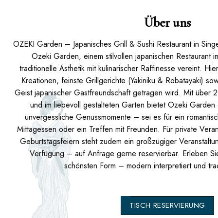
Über uns
OZEKI Garden – Japanisches Grill & Sushi Restaurant in Sing
Ozeki Garden, einem stilvollen japanischen Restaurant 
traditionelle Ästhetik mit kulinarischer Raffinesse vereint. Hi
Kreationen, feinste Grillgerichte (Yakiniku & Robatayaki) s
Geist japanischer Gastfreundschaft getragen wird. Mit über 
und im liebevoll gestalteten Garten bietet Ozeki Garde
unvergessliche Genussmomente – sei es für ein romantisc
Mittagessen oder ein Treffen mit Freunden. Für private Vera
Geburtstagsfeiern steht zudem ein großzügiger Veranstaltu
Verfügung – auf Anfrage gerne reservierbar. Erleben Sie
schönsten Form – modern interpretiert und tradi
TISCH RESERVIERUNG